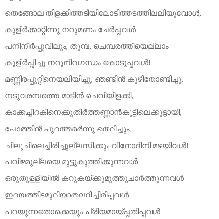
തെങ്ങോല
തിളക്കിത്തടിയിലോടിത്തടത്തിലലിയുവോൾ
,
കുളിർക്കാറ്റിന്നു
നറുമണം
ചേർപ്പവൾ
പനിനീർപ്പൂവിലും
,
തുമ്പ
,
ചെമ്പരത്തിയെല്ലാം
കുളിർപ്പിച്ചു
നറുനിറഗന്ധം
കൊടുപ്പവൾ
!
മണ്ണിരപ്പുറ്റിനെയലിയിച്ചു
,
ഞണ്ടിൻ
കുഴിതോണ്ടിച്ചു
,
നടുവരമ്പത്തെ
മാടിൻ
ചെവിയിളക്കി
,
കാക്കച്ചിറകിനെക്കുതിർത്തണ്ണാൻകൂട്ടിലെക്കൂട്ടായി
,
പോത്തിന്‍
പുറത്തമർന്നു
തെറിച്ചും
,
ചിലുചിലെച്ചിരിച്ചുല്ലസിക്കും
വിനോദിനി
മഴയിവൾ
!
പവിഴമുല്ലയെ
മുട്ടുകുത്തിക്കുന്നവൾ
ഒരുതുള്ളിയിൽ കറുകയ്ക്കുമുത്തുചാർത്തുന്നവൾ
ഇറയത്തിടമുറിയാതലറിച്ചിരിപ്പവൾ
പറയുന്നതൊക്കെയും
പ്രിയമായ്പ്പതിപ്പവൾ