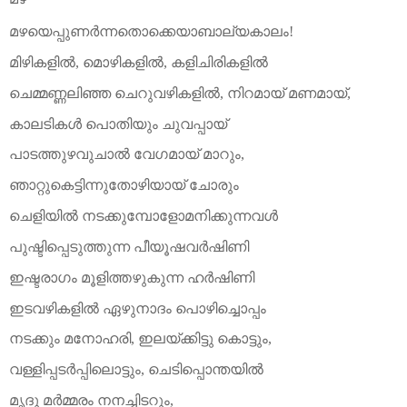
മഴയെപ്പുണർന്നതൊക്കെയാബാല്യകാലം
!
മിഴികളിൽ
,
മൊഴികളിൽ
,
കളിചിരികളിൽ
ചെമ്മണ്ണലിഞ്ഞ
ചെറുവഴികളിൽ
,
നിറമായ്
മണമായ്
,
കാലടികൾ
പൊതിയും
ചുവപ്പായ്
പാടത്തുഴവുചാൽ
വേഗമായ്
മാറും
,
ഞാറ്റുകെട്ടിന്നുതോഴിയായ്
ചോരും
ചെളിയിൽ
നടക്കുമ്പോളോമനിക്കുന്നവൾ
പുഷ്ടിപ്പെടുത്തുന്ന
പീയൂഷവർഷിണി
ഇഷ്ടരാഗം
മൂളിത്തഴുകുന്ന
ഹർഷിണി
ഇടവഴികളിൽ
ഏഴുനാദം
പൊഴിച്ചൊപ്പം
നടക്കും
മനോഹരി
,
ഇലയ്ക്കിട്ടു
കൊട്ടും
,
വള്ളിപ്പടർപ്പിലൊട്ടും
,
ചെടിപ്പൊന്തയിൽ
മൃദു
മർമ്മരം
നനച്ചിടറും
,