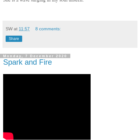
SW
at
11:57
8 comments:
Share
Monday, 7 December 2020
Spark and Fire