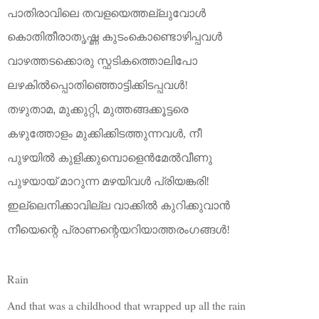
പാതിരാവിലെ തവളയെത്തല്ലുവോൾ
കൊതിതീരാതൃഷ്ണ കുടംകൊണ്ടൊഴിപ്പവൾ
വാഴത്തടക്കൊരു
സ്ഫടികത്തൊലിപോ
ലഴകിൽപ്പൊതിഞ്ഞൊട്ടിക്കിടപ്പവൾ
!
തഴുതാമ,
മുക്കുറ്റി,
മുത്തങ്ങക്കൂട്ടരെ
കഴുത്തോളം
മുക്കിക്കിടത്തുന്നവൾ
,
നീ
പുഴയിൽ
കുളിക്കുമ്പൊളെൻമേൽവീണു
പുഴയായ്
മാറുന്ന
മഴയിവൾ
പ്രിയങ്കരി
!
ഇല്ലെനിക്കാവില്ല
വാക്കിൽ
കുറിക്കുവാൻ
നീയെന്റെ
പ്രാണന്റെയറിയാത്തരംഗങ്ങൾ
!
Rain
And that was a childhood that wrapped up all the rain