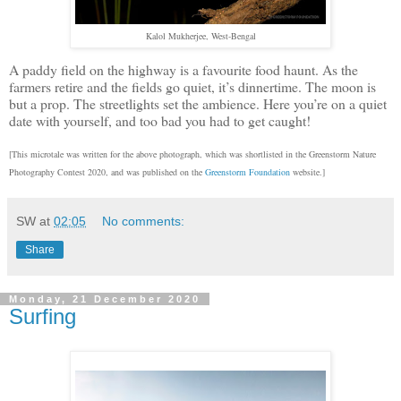
Kalol Mukherjee, West-Bengal
A paddy field on the highway is a favourite food haunt. As the
farmers retire and the fields go quiet, it’s dinnertime. The moon is
but a prop. The streetlights set the ambience. Here you’re on a quiet
date with yourself, and too bad you had to get caught!
[This microtale was written for the above photograph, which was shortlisted in the Greenstorm Nature
Photography Contest 2020, and was published on the
Greenstorm Foundation
website.]
SW
at
02:05
No comments:
Share
Monday, 21 December 2020
Surfing